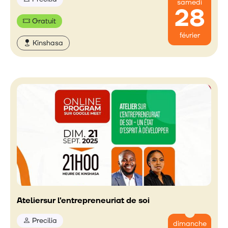
samedi
28
Gratuit
février
Kinshasa
Ateliersur l'entrepreneuriat de soi
Precilia
dimanche