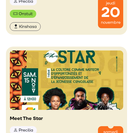
Precilia
jeudi
20
Gratuit
novembre
Kinshasa
Meet The Star
Precilia
samedi