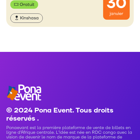
30
Gratuit
janvier
Kinshasa
© 2024 Pona Event. Tous droits
réservés .
Ponaevant est la première plateforme de vente de billets en
ligne d’Afrique centrale. L’idée est née en RDC congo avec la
vision de devenir le nom de marque de la plateforme de