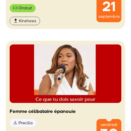
21
Gratuit
septembre
Kinshasa
Femme célibataire épanouie
Precilia
vendredi