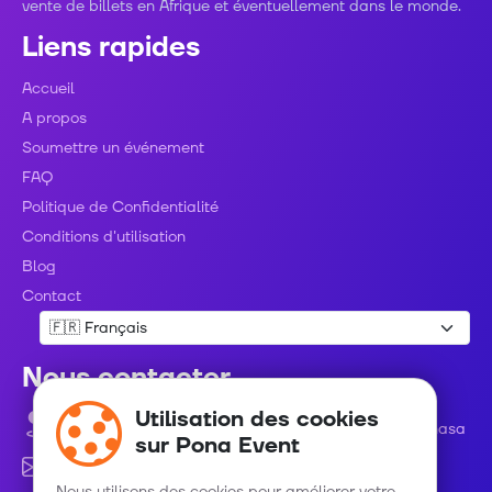
vente de billets en Afrique et éventuellement dans le monde.
Liens rapides
Accueil
A propos
Soumettre un événement
FAQ
Politique de Confidentialité
Conditions d'utilisation
Blog
Contact
Nous contacter
Utilisation des cookies
Avenue Roi Baudouin numéro 48 C/ Gombe - Kinshasa
sur Pona Event
info@ponaevent.com
Nous utilisons des cookies pour améliorer votre